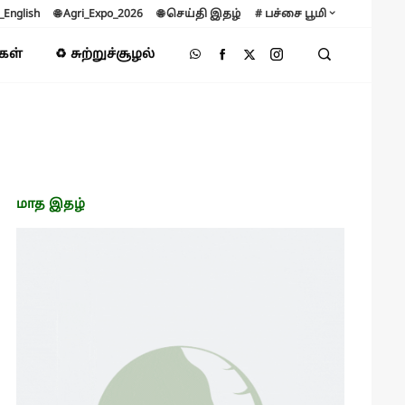
B_English
🌐 Agri_Expo_2026
🌐 செய்தி இதழ்
# பச்சை பூமி
்கள்
♻️ சுற்றுச்சூழல்
மாத இதழ்