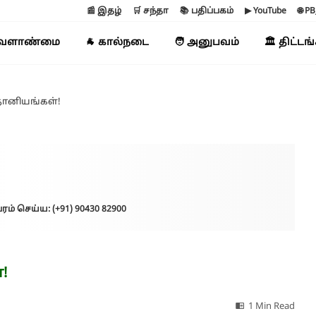
📰 இதழ்
🛒 சந்தா
📚 பதிப்பகம்
▶ YouTube
🌐 P
வேளாண்மை
🐐 கால்நடை
🧑 அனுபவம்
🏛️ திட்டங
ுதானியங்கள்!
ரம் செய்ய: (+91) 90430 82900
!
1 Min Read