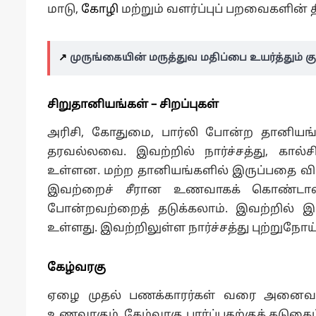
மாடு,
கோழி
மற்றும் வளர்ப்புப் பறவைகளின்
↗️
முருங்கையின் மருத்துவ மதிப்பை உயர்த்தும்
சிறுதானியங்கள்
– சிறப்புகள்
அரிசி, கோதுமை, பார்லி போன்ற தானியங
தரவல்லவை. இவற்றில் நார்ச்சத்து, கால்சி
உள்ளன. மற்ற தானியங்களில் இருப்பதை விட
இவற்றைச் சீரான உணவாகக் கொண்டால், உ
போன்றவற்றைத் தடுக்கலாம். இவற்றில் இ
உள்ளது. இவற்றிலுள்ள நார்ச்சத்து புற்றுநோய் 
கேழ்வரகு
ஏழை முதல் பணக்காரர்கள் வரை அனைவருக்
உணவாகும். கேழ்வரகு பார்ப்பதற்குக் கடுகை