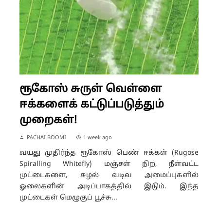
ரூகோஸ் சுருள் வெள்ளை
ஈக்களைக் கட்டுப்படுத்தும்
முறைகள்!
PACHAI BOOMI
1 week ago
வயது முதிர்ந்த ரூகோஸ் பெண் ஈக்கள் (Rugose
Spiralling Whitefly) மஞ்சள் நிற, நீள்வட்ட
முட்டைகளை, சுழல் வடிவ அமைப்புகளில்
ஓலைகளின் அடிப்பாகத்தில் இடும். இந்த
முட்டைகள் மெழுகுப் பூச்சு...