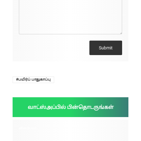
Submit
பயிர்ப் பாதுகாப்பு
வாட்ஸ்அப்பில் பின்தொடருங்கள்
விளம்பரம்: