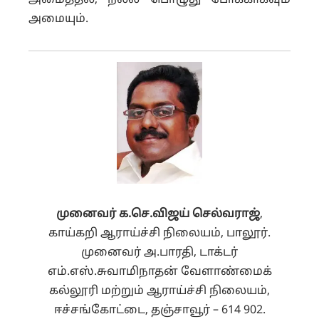
அமைத்தல், நல்ல பொழுது போக்காகவும்
அமையும்.
முனைவர் க.செ.விஜய் செல்வராஜ்
,
காய்கறி ஆராய்ச்சி நிலையம், பாலூர்.
முனைவர் அ.பாரதி, டாக்டர்
எம்.எஸ்.சுவாமிநாதன் வேளாண்மைக்
கல்லூரி மற்றும் ஆராய்ச்சி நிலையம்,
ஈச்சங்கோட்டை, தஞ்சாவூர் – 614 902.