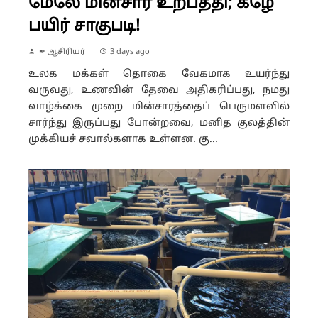
மேலே மின்சார உற்பத்தி; கீழே
பயிர் சாகுபடி!
✒ ஆசிரியர்
3 days ago
உலக மக்கள் தொகை வேகமாக உயர்ந்து
வருவது, உணவின் தேவை அதிகரிப்பது, நமது
வாழ்க்கை முறை மின்சாரத்தைப் பெருமளவில்
சார்ந்து இருப்பது போன்றவை, மனித குலத்தின்
முக்கியச் சவால்களாக உள்ளன. கு...