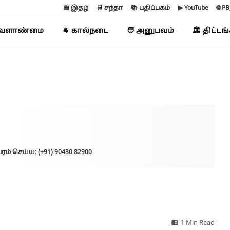
📰 இதழ்
🛒 சந்தா
📚 பதிப்பகம்
▶ YouTube
🌐 P
வேளாண்மை
🐐 கால்நடை
🧑 அனுபவம்
🏛️ திட்டங
ரம் செய்ய: (+91) 90430 82900
1 Min Read