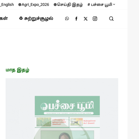
B_English
🌐 Agri_Expo_2026
🌐 செய்தி இதழ்
# பச்சை பூமி
்கள்
♻️ சுற்றுச்சூழல்
மாத இதழ்