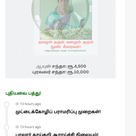
புதியவை பத்து!
13 hours ago
முட்டைக்கோழிப் பராமரிப்பு முறைகள்!
13 hours ago
பாலூர் காய்கறி ஆராய்ச்சி நிலையம்!