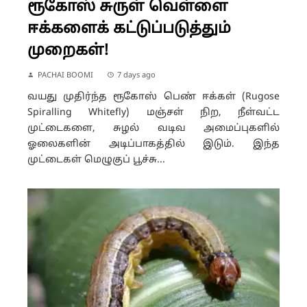
ரூகோஸ் சுருள் வெள்ளை
ஈக்களைக் கட்டுப்படுத்தும்
முறைகள்!
PACHAI BOOMI
7 days ago
வயது முதிர்ந்த ரூகோஸ் பெண் ஈக்கள் (Rugose
Spiralling Whitefly) மஞ்சள் நிற, நீள்வட்ட
முட்டைகளை, சுழல் வடிவ அமைப்புகளில்
ஓலைகளின் அடிப்பாகத்தில் இடும். இந்த
முட்டைகள் மெழுகுப் பூச்சு...