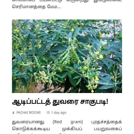
காலமாகப் பயன்பட்டு வருகிறது. இம்மூலிகை,
செரிமானத்தை மேம...
ஆடிப்பட்டத் துவரை சாகுபடி!
PACHAI BOOMI
1 day ago
துவரையானது (Red gram) புரதச்சத்தைக்
கொடுக்கக்கூடிய முக்கியப் பயறுவகைப்