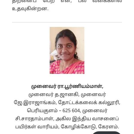
திறனைப் பெற என, பல வகைகளில்
உதவுகின்றன.
முனைவர் ரா.பூர்ணியம்மாள்,
முனைவர் த.ஜானகி, முனைவர்
ஜே.இராஜாங்கம், தோட்டக்கலைக் கல்லூரி,
பெரியகுளம் – 625 604, முனைவர்
சி.சாரதாம்பாள், அகில இந்திய வாசனைப்
பயிர்கள் வாரியம், கோழிக்கோடு, கேரளம்.