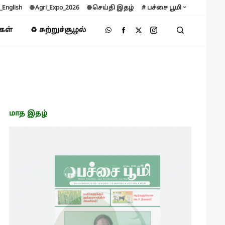
B_English
🌐 Agri_Expo_2026
🌐 செய்தி இதழ்
# பச்சை பூமி
்கள்
♻️ சுற்றுச்சூழல்
மாத இதழ்