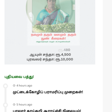
புதியவை பத்து!
4 hours ago
முட்டைக்கோழிப் பராமரிப்பு முறைகள்!
5 hours ago
பாலூர் காய்கறி ஆராய்ச்சி நிலையம்!