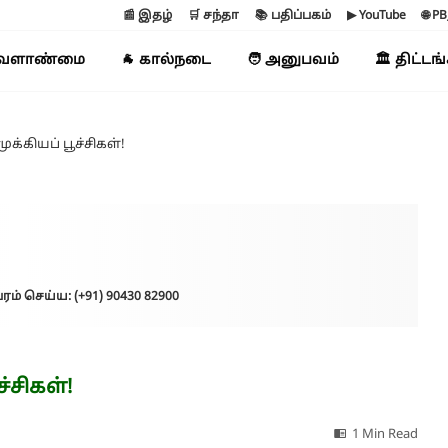
📰 இதழ்
🛒 சந்தா
📚 பதிப்பகம்
▶ YouTube
🌐 P
வேளாண்மை
🐐 கால்நடை
🧑 அனுபவம்
🏛️ திட்டங
க்கியப் பூச்சிகள்!
ரம் செய்ய: (+91) 90430 82900
்சிகள்!
1 Min Read