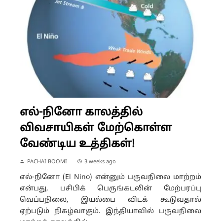
எல்-நினோ காலத்தில்
விவசாயிகள் மேற்கொள்ள
வேண்டிய உத்திகள்!
PACHAI BOOMI
3 weeks ago
எல்-நினோ (El Nino) என்னும் பருவநிலை மாற்றம்
என்பது, பசிபிக் பெருங்கடலின் மேற்பரப்பு
வெப்பநிலை, இயல்பை விடக் கூடுவதால்
ஏற்படும் நிகழ்வாகும். இந்தியாவில் பருவநிலை