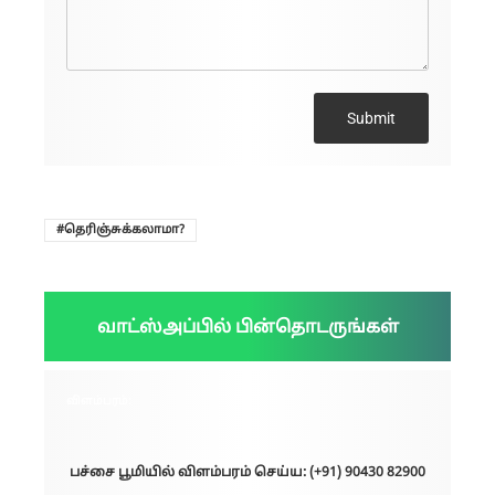
Submit
தெரிஞ்சுக்கலாமா?
வாட்ஸ்அப்பில் பின்தொடருங்கள்
விளம்பரம்:
பச்சை பூமியில் விளம்பரம் செய்ய: (+91) 90430 82900